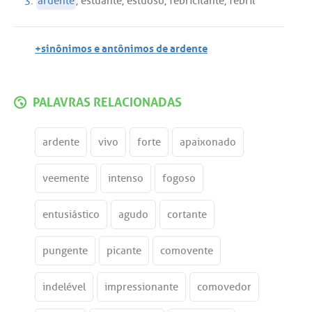
3.
ardente
,
estuante
,
estuoso
,
febricitante
,
febril
+sinônimos e antônimos de ardente
PALAVRAS RELACIONADAS
ardente
vivo
forte
apaixonado
veemente
intenso
fogoso
entusiástico
agudo
cortante
pungente
picante
comovente
indelével
impressionante
comovedor