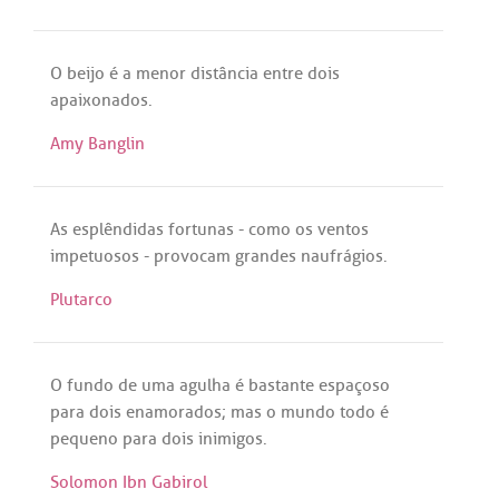
O
beijo
é
a
menor
distância
entre
dois
apaixonados
.
Amy Banglin
As
esplêndidas
fortunas
-
como
os
ventos
impetuosos
-
provocam
grandes
naufrágios
.
Plutarco
O
fundo
de
uma
agulha
é
bastante
espaçoso
para
dois
enamorados
;
mas
o
mundo
todo
é
pequeno
para
dois
inimigos
.
Solomon Ibn Gabirol