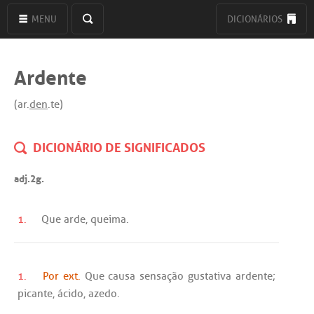
MENU
DICIONÁRIOS
Ardente
(ar.
den
.te)
DICIONÁRIO DE SIGNIFICADOS
adj.2g.
1.
Que
arde
,
queima
.
1.
Por ext.
Que
causa
sensação
gustativa
ardente
;
picante
,
ácido
,
azedo
.