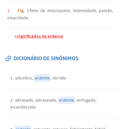
2.
Fig.
Cheio
de
entusiasmo
,
intensidade
,
paixão
,
vivacidade
.
+significados de ardente
DICIONÁRIO DE SINÔNIMOS
1.
adustivo
,
ardente
,
tórrido
2.
abrasado
,
abraseado
,
ardente
,
enfogado
,
incandescido