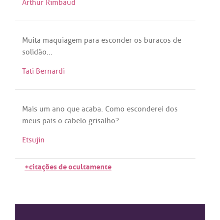
Arthur Rimbaud
Muita
maquiagem
para
esconder
os
buracos
de
solidão
...
Tati Bernardi
Mais
um
ano
que
acaba
.
Como
esconderei
dos
meus
pais
o
cabelo
grisalho
?
Etsujin
+citações de ocultamente