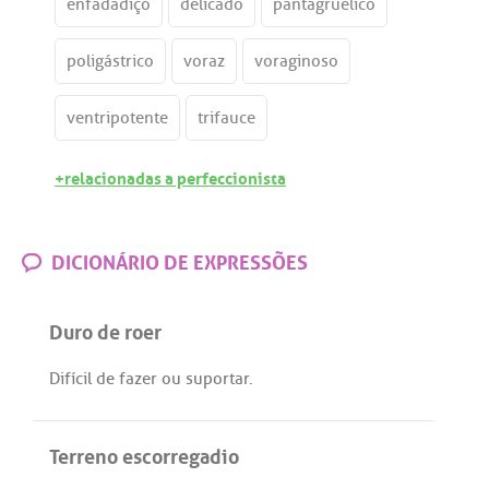
enfadadiço
delicado
pantagruélico
poligástrico
voraz
voraginoso
ventripotente
trifauce
+relacionadas a perfeccionista
DICIONÁRIO DE EXPRESSÕES
Duro de roer
Difícil
de
fazer
ou
suportar
.
Terreno escorregadio