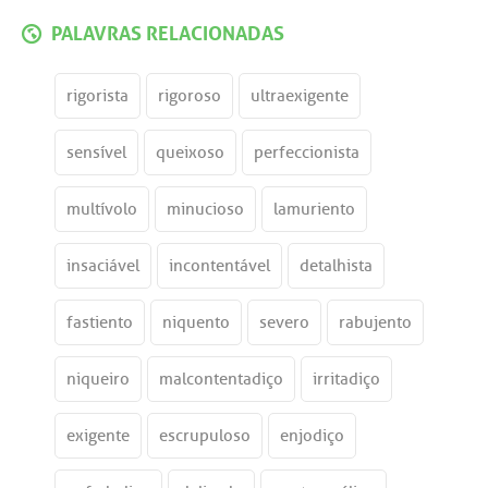
PALAVRAS RELACIONADAS
rigorista
rigoroso
ultraexigente
sensível
queixoso
perfeccionista
multívolo
minucioso
lamuriento
insaciável
incontentável
detalhista
fastiento
niquento
severo
rabujento
niqueiro
malcontentadiço
irritadiço
exigente
escrupuloso
enjodiço