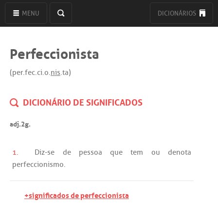
MENU
DICIONÁRIOS
Perfeccionista
(per.fec.ci.o.
nis
.ta)
DICIONÁRIO DE SIGNIFICADOS
adj.2g.
1.
Diz
-
se
de
pessoa
que
tem
ou
denota
perfeccionismo
.
+significados de perfeccionista