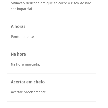
Situação
delicada
em
que
se
corre
o
risco
de
não
ser
imparcial
.
A horas
Pontualmente
.
Na hora
Na
hora
marcada
.
Acertar em cheio
Acertar
precisamente
.