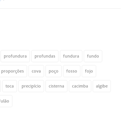
profundura
profundas
fundura
fundo
proporções
cova
poço
fosso
fojo
toca
precipício
cisterna
cacimba
algibe
fulão