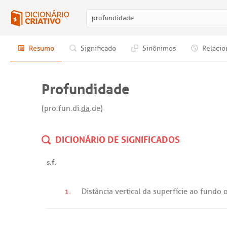
Resumo
Significado
Sinônimos
Relacio
Profundidade
(pro.fun.di.
da
.de)
DICIONÁRIO DE SIGNIFICADOS
s.f.
1.
Distância
vertical
da
superfície
ao
fundo