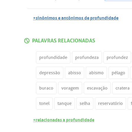
+sinônimos e antônimos de profundidade
PALAVRAS RELACIONADAS
profundidade
profundeza
profundez
depressão
abisso
abismo
pélago
buraco
voragem
escavação
cratera
tonel
tanque
selha
reservatório
+relacionadas a profundidade