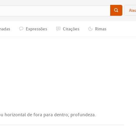
Ale
nadas
Expressões
Citações
Rimas
ou
horizontal
de
fora
para
dentro
;
profundeza
.