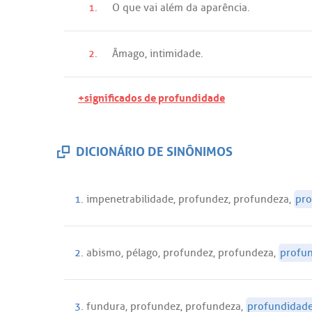
1.
O
que
vai
além
da
aparência
.
2.
Âmago
,
intimidade
.
+significados de profundidade
DICIONÁRIO DE SINÔNIMOS
1.
impenetrabilidade
,
profundez
,
profundeza
,
pro
2.
abismo
,
pélago
,
profundez
,
profundeza
,
profu
3.
fundura
,
profundez
,
profundeza
,
profundidad