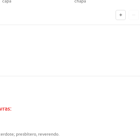
capa
chapa
vras:
cerdote
;
presbítero
,
reverendo
.