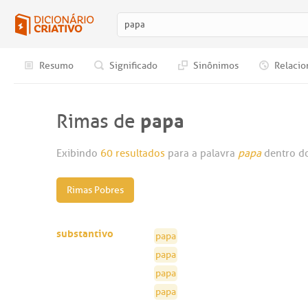
Resumo
Significado
Sinônimos
Relacio
papa
Rimas de
Exibindo
60 resultados
para a palavra
papa
dentro do
Rimas Pobres
substantivo
papa
papa
papa
papa