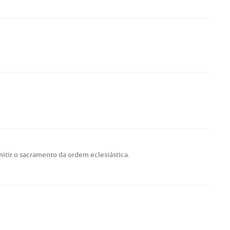
itir
o
sacramento
da
ordem
eclesiástica
.