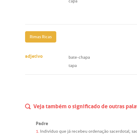
capa
Rimas Ricas
adjetivo
bate-chapa
tapa
Veja também o significado de outras pala
Padre
1.
Indivíduo
que
já
recebeu
ordenação
sacerdotal
;
sa