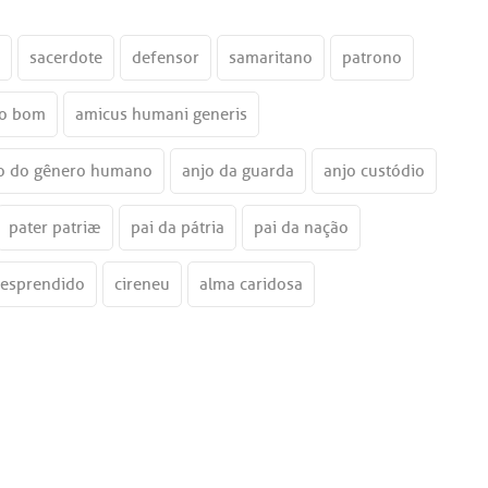
sacerdote
defensor
samaritano
patrono
io bom
amicus humani generis
o do gênero humano
anjo da guarda
anjo custódio
pater patriæ
pai da pátria
pai da nação
esprendido
cireneu
alma caridosa