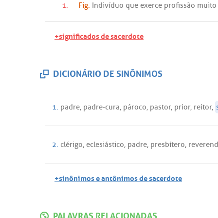
1.
Fig.
Indivíduo
que
exerce
profissão
muito
+significados de sacerdote
DICIONÁRIO DE SINÔNIMOS
1.
padre
,
padre
-
cura
,
pároco
,
pastor
,
prior
,
reitor
,
2.
clérigo
,
eclesiástico
,
padre
,
presbítero
,
reveren
+sinônimos e antônimos de sacerdote
PALAVRAS RELACIONADAS