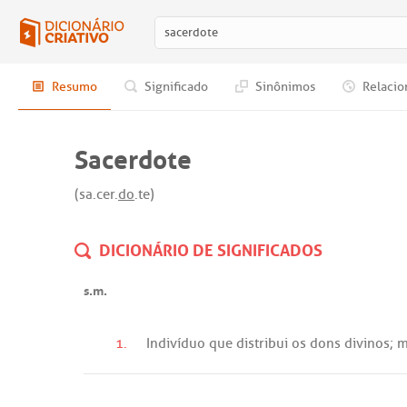
Resumo
Significado
Sinônimos
Relacio
Sacerdote
(sa.cer.
do
.te)
DICIONÁRIO DE SIGNIFICADOS
s.m.
1.
Indivíduo
que
distribui
os
dons
divinos
;
m