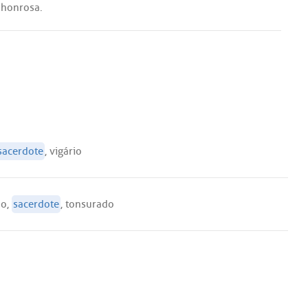
honrosa
.
sacerdote
,
vigário
do
,
sacerdote
,
tonsurado