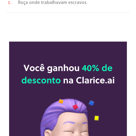
1.
Roça
onde
trabalhavam
escravos
.