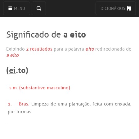
MENU
DICIONÁRIOS
a eito
Significado de
Exibindo
2 resultados
para a palavra
eito
redirecionada de
a eito
(
ei
.to)
s.m. (substantivo masculino)
1.
Bras.
Limpeza
de
uma
plantação
,
feita
com
enxada
,
por
turmas
.