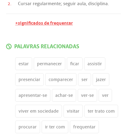
2.
Cursar
regularmente
;
seguir
aula
,
disciplina
.
+significados de frequentar
PALAVRAS RELACIONADAS
estar
permanecer
ficar
assistir
presenciar
comparecer
ser
jazer
apresentar-se
achar-se
ver-se
ver
viver em sociedade
visitar
ter trato com
procurar
ir ter com
frequentar