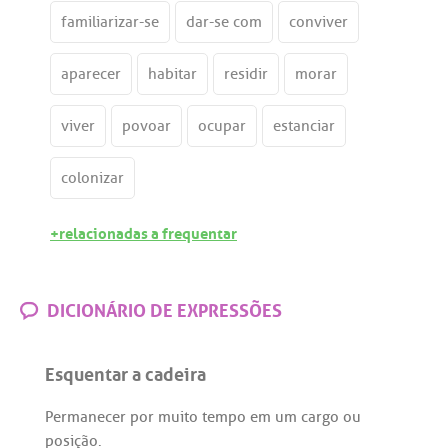
familiarizar-se
dar-se com
conviver
aparecer
habitar
residir
morar
viver
povoar
ocupar
estanciar
colonizar
+relacionadas a frequentar
DICIONÁRIO DE EXPRESSÕES
Esquentar a cadeira
Permanecer
por
muito
tempo
em
um
cargo
ou
posição
.