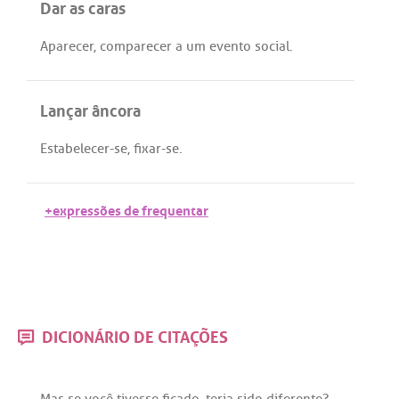
Dar as caras
Aparecer
,
comparecer
a
um
evento
social
.
Lançar âncora
Estabelecer
-
se
,
fixar
-
se
.
+expressões de frequentar
DICIONÁRIO DE CITAÇÕES
Mas
se
você
tivesse
ficado
,
teria
sido
diferente
?