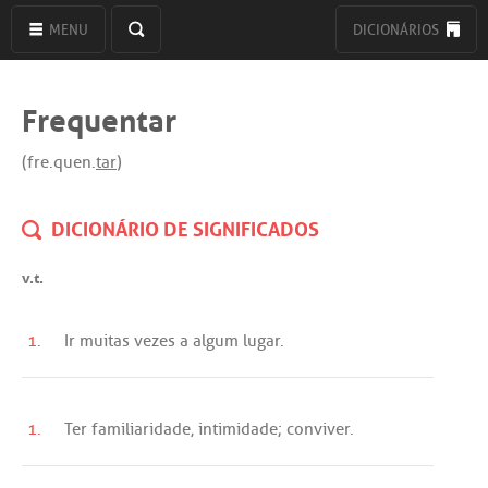
MENU
DICIONÁRIOS
Frequentar
(fre.quen.
tar
)
DICIONÁRIO DE SIGNIFICADOS
v.t.
1.
Ir
muitas
vezes
a
algum
lugar
.
1.
Ter
familiaridade
,
intimidade
;
conviver
.