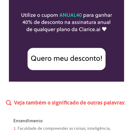
Veja também o significado de outras palavras:
Entendimento
1.
Faculdade
de
compreender
as
coisas
;
inteligência
,