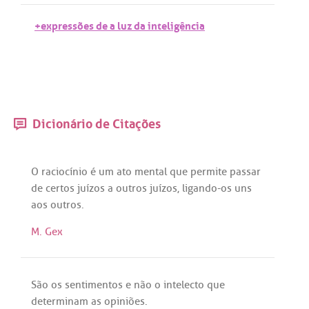
+expressões de a luz da inteligência
Dicionário de Citações
O
raciocínio
é
um
ato
mental
que
permite
passar
de
certos
juízos
a
outros
juízos
,
ligando
-
os
uns
aos
outros
.
M. Gex
São
os
sentimentos
e
não
o
intelecto
que
determinam
as
opiniões
.