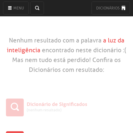
MENU
DICIONÁRIOS
Nenhum resultado com a palavra
a luz da
inteligência
encontrado neste dicionário :(
Mas nem tudo está perdido! Confira os
Dicionários com resultado:
Dicionário de Significados
(nenhum resultado)