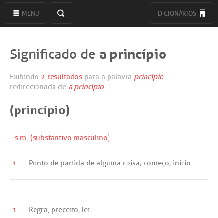
MENU
DICIONÁRIOS
a princípio
Significado de
Exibindo
2 resultados
para a palavra
princípio
redirecionada de
a princípio
(princípio)
s.m. (substantivo masculino)
1.
Ponto
de
partida
de
alguma
coisa;
começo
,
início
.
1.
Regra
,
preceito
,
lei
.