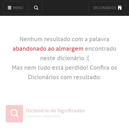
MENU
DICIONÁRIOS
Nenhum resultado com a palavra
abandonado ao almargem
encontrado
neste dicionário :(
Mas nem tudo está perdido! Confira os
Dicionários com resultado:
Dicionário de Significados
(nenhum resultado)