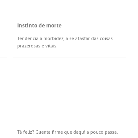
Instinto de morte
Tendência
à
morbidez
,
a
se
afastar
das
coisas
prazerosas
e
vitais
.
Tá
feliz
?
Guenta
firme
que
daqui
a
pouco
passa
.