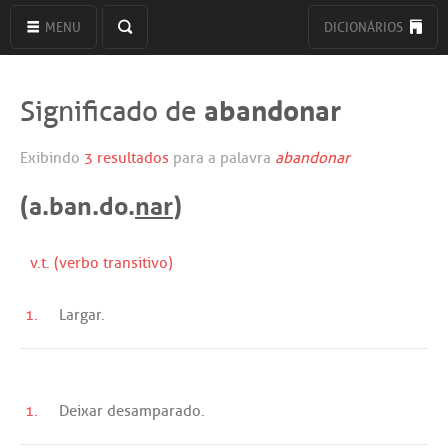
MENU
DICIONÁRIOS
abandonar
Significado de
Exibindo
3 resultados
para a palavra
abandonar
(a.ban.do.
nar
)
v.t. (verbo transitivo)
1.
Largar
.
1.
Deixar
desamparado
.