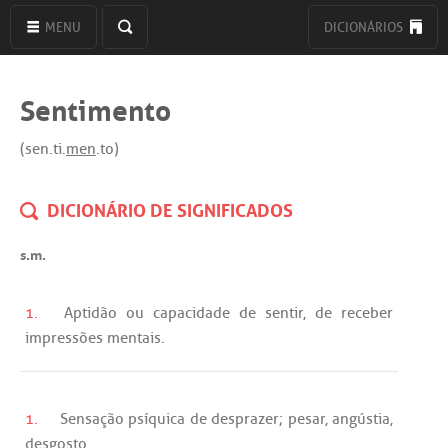
MENU
DICIONÁRIOS
Sentimento
(sen.ti.
men
.to)
DICIONÁRIO DE SIGNIFICADOS
s.m.
1.
Aptidão
ou
capacidade
de
sentir
,
de
receber
impressões
mentais
.
1.
Sensação
psíquica
de
desprazer
;
pesar
,
angústia
,
desgosto
.