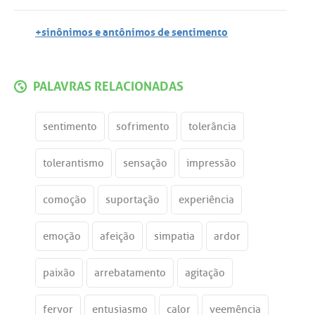
+sinônimos e antônimos de sentimento
PALAVRAS RELACIONADAS
sentimento
sofrimento
tolerância
tolerantismo
sensação
impressão
comoção
suportação
experiência
emoção
afeição
simpatia
ardor
paixão
arrebatamento
agitação
fervor
entusiasmo
calor
veemência