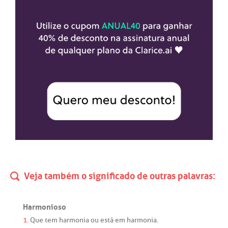
Veja também o significado de outras palavras:
Harmonioso
1.
Que
tem
harmonia
ou
está
em
harmonia
.