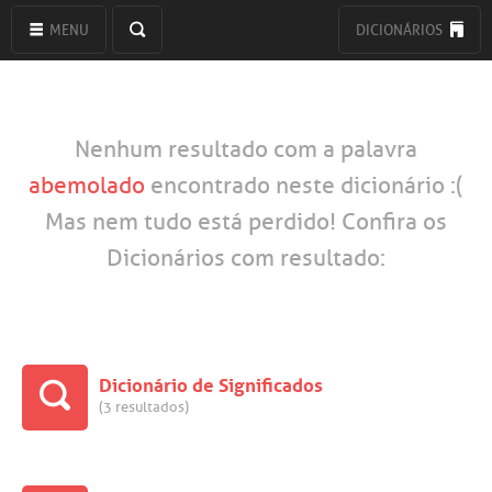
MENU
DICIONÁRIOS
Nenhum resultado com a palavra
abemolado
encontrado neste dicionário :(
Mas nem tudo está perdido! Confira os
Dicionários com resultado:
Dicionário de Significados
(3 resultados)