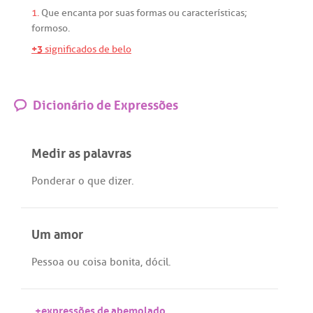
1.
Que
encanta
por
suas
formas
ou
características
;
formoso
.
+3
significados de belo
Dicionário de Expressões
Medir as palavras
Ponderar
o
que
dizer
.
Um amor
Pessoa
ou
coisa
bonita
,
dócil
.
+expressões de abemolado