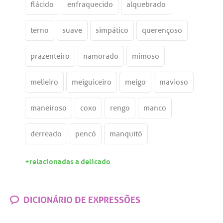
flácido
enfraquecido
alquebrado
terno
suave
simpático
querençoso
prazenteiro
namorado
mimoso
melieiro
meiguiceiro
meigo
mavioso
maneiroso
coxo
rengo
manco
derreado
pencó
manquitó
+relacionadas a delicado
DICIONÁRIO DE EXPRESSÕES