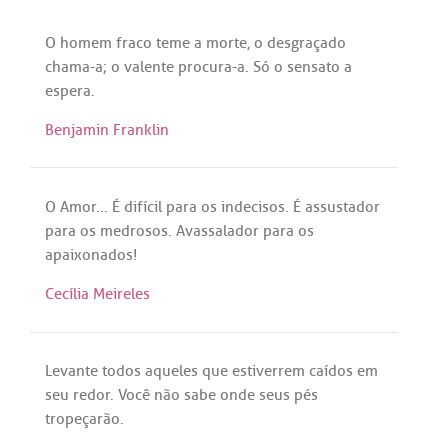
O
homem
fraco
teme
a
morte
, o
desgraçado
chama
-
a
; o
valente
procura
-
a
.
Só
o
sensato
a
espera
.
Benjamin Franklin
O
Amor
...
É
difícil
para
os
indecisos
.
É
assustador
para
os
medrosos
.
Avassalador
para
os
apaixonados
!
Cecília Meireles
Levante
todos
aqueles
que
estiverrem
caídos
em
seu
redor
.
Você
não
sabe
onde
seus
pés
tropeçarão
.