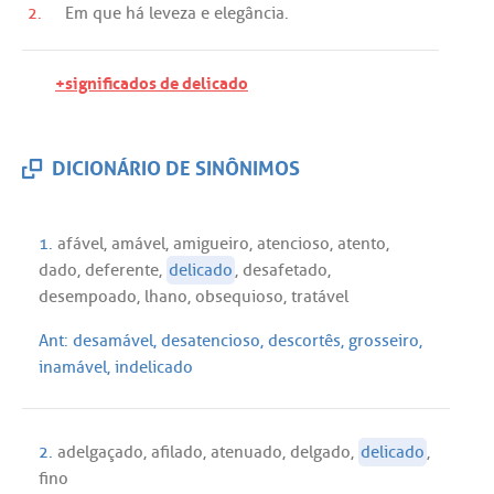
2.
Em
que
há
leveza
e
elegância
.
+significados de delicado
DICIONÁRIO DE SINÔNIMOS
1.
afável
,
amável
,
amigueiro
,
atencioso
,
atento
,
dado
,
deferente
,
delicado
,
desafetado
,
desempoado
,
lhano
,
obsequioso
,
tratável
Ant:
desamável
,
desatencioso
,
descortês
,
grosseiro
,
inamável
,
indelicado
2.
adelgaçado
,
afilado
,
atenuado
,
delgado
,
delicado
,
fino