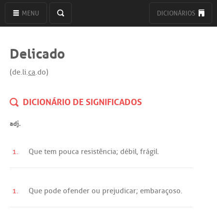
MENU
DICIONÁRIOS
Delicado
(de.li.
ca
.do)
DICIONÁRIO DE SIGNIFICADOS
adj.
1.
Que
tem
pouca
resistência
;
débil
,
frágil
.
1.
Que
pode
ofender
ou
prejudicar
;
embaraçoso
.