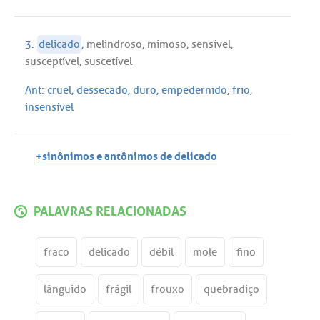
3.
delicado
,
melindroso
,
mimoso
,
sensível
,
susceptível
,
suscetível
Ant:
cruel
,
dessecado
,
duro
,
empedernido
,
frio
,
insensível
+sinônimos e antônimos de delicado
PALAVRAS RELACIONADAS
fraco
delicado
débil
mole
fino
lânguido
frágil
frouxo
quebradiço