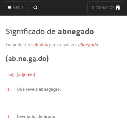
MENU
DICIONÁRIOS
abnegado
Significado de
Exibindo
2 resultados
para a palavra
abnegado
(ab.ne.
ga
.do)
adj. (adjetivo)
1.
Que
revela
abnegação
.
1.
Devotado
,
dedicado
.