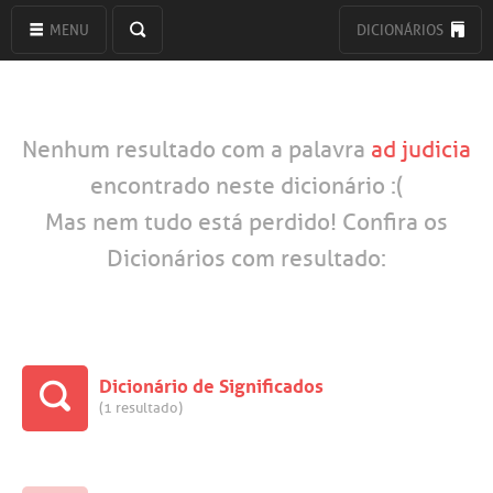
MENU
DICIONÁRIOS
Nenhum resultado com a palavra
ad judicia
encontrado neste dicionário :(
Mas nem tudo está perdido! Confira os
Dicionários com resultado:
Dicionário de Significados
(1 resultado)