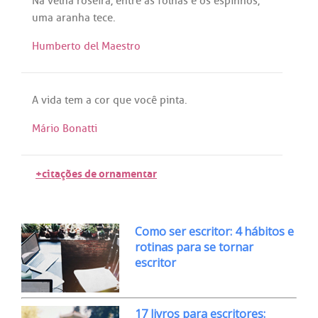
Na
velha
roseira
,
entre
as
folhas
e
os
espinhos
,
uma
aranha
tece
.
Humberto del Maestro
A
vida
tem
a
cor
que
você
pinta
.
Mário Bonatti
+citações de ornamentar
Como ser escritor: 4 hábitos e
rotinas para se tornar
escritor
17 livros para escritores: