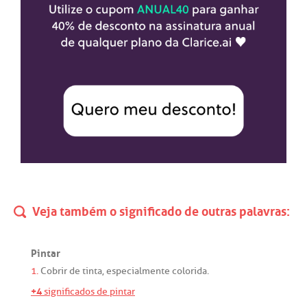
Veja também o significado de outras palavras:
Pintar
1.
Cobrir
de
tinta
,
especialmente
colorida
.
+4
significados de pintar