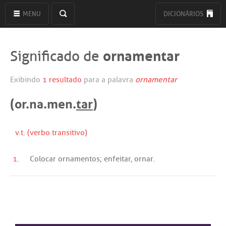
MENU
DICIONÁRIOS
ornamentar
Significado de
Exibindo
1 resultado
para a palavra
ornamentar
(or.na.men.
tar
)
v.t. (verbo transitivo)
1.
Colocar
ornamentos
;
enfeitar
,
ornar
.