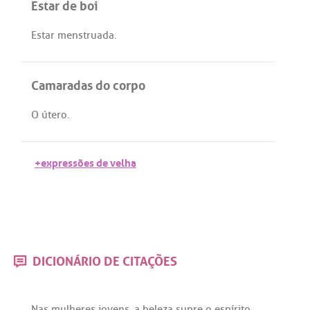
Estar de boi
Estar
menstruada
.
Camaradas do corpo
O
útero
.
+expressões de velha
DICIONÁRIO DE CITAÇÕES
Nas
mulheres
jovens
,
a
beleza
supre
o
espírito
.