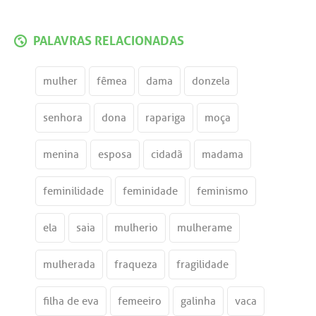
PALAVRAS RELACIONADAS
mulher
fêmea
dama
donzela
senhora
dona
rapariga
moça
menina
esposa
cidadã
madama
feminilidade
feminidade
feminismo
ela
saia
mulherio
mulherame
mulherada
fraqueza
fragilidade
filha de eva
femeeiro
galinha
vaca