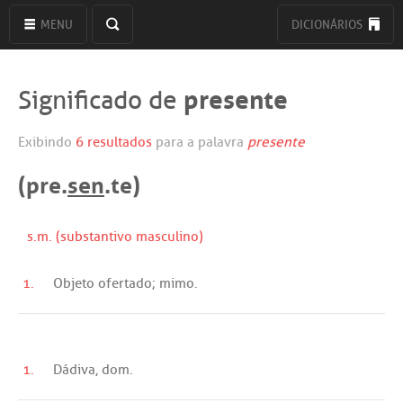
MENU
DICIONÁRIOS
presente
Significado de
Exibindo
6 resultados
para a palavra
presente
(pre.
sen
.te)
s.m. (substantivo masculino)
1.
Objeto
ofertado
;
mimo
.
1.
Dádiva
,
dom
.