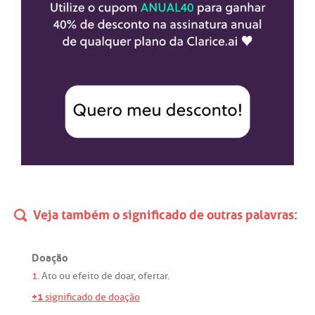
Veja também o significado de outras palavras:
Doação
1.
Ato
ou
efeito
de
doar
,
ofertar
.
+1
significado de doação