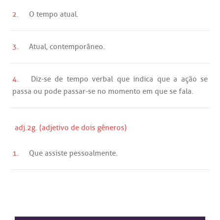
2.
O
tempo
atual
.
3.
Atual
,
contemporâneo
.
4.
Diz
-
se
de
tempo
verbal
que
indica
que
a
ação
se
passa
ou
pode
passar
-
se
no
momento
em
que
se
fala
.
adj.2g. (adjetivo de dois gêneros)
1.
Que
assiste
pessoalmente
.