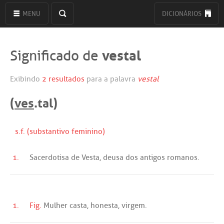
MENU
DICIONÁRIOS
vestal
Significado de
Exibindo
2 resultados
para a palavra
vestal
(
ves
.tal)
s.f. (substantivo feminino)
1.
Sacerdotisa
de
Vesta
,
deusa
dos
antigos
romanos
.
1.
Fig.
Mulher
casta
,
honesta
,
virgem
.