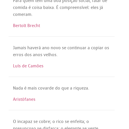
Para
quem
tem
uma
boa
posição
social
,
falar
de
comida
é
coisa
baixa
.
É
compreensível
:
eles
já
comeram
.
Bertolt Brecht
Jamais
haverá
ano
novo
se
continuar
a
copiar
os
erros
dos
anos
velhos
.
Luís de Camões
Nada
é
mais
covarde
do
que
a
riqueza
.
Aristófanes
O
incapaz
se
cobre
; o
rico
se
enfeita
; o
presunçoso
se
disfarça
; o
elegante
se
veste
.