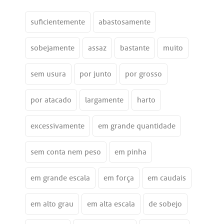
suficientemente
abastosamente
sobejamente
assaz
bastante
muito
sem usura
por junto
por grosso
por atacado
largamente
harto
excessivamente
em grande quantidade
sem conta nem peso
em pinha
em grande escala
em força
em caudais
em alto grau
em alta escala
de sobejo