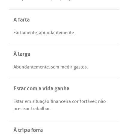
À farta
Fartamente
,
abundantemente
.
À larga
Abundantemente
,
sem
medir
gastos
.
Estar com a vida ganha
Estar
em
situação
financeira
confortável
;
não
precisar
trabalhar
.
À tripa forra