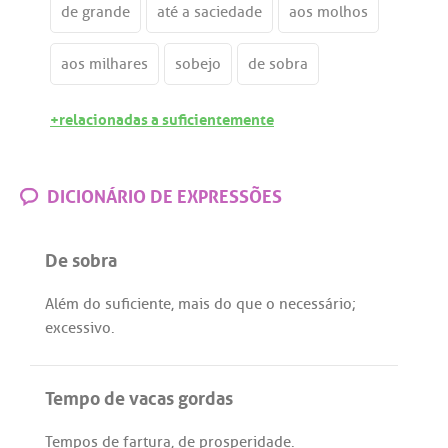
de grande
até a saciedade
aos molhos
aos milhares
sobejo
de sobra
+relacionadas a suficientemente
DICIONÁRIO DE EXPRESSÕES
De sobra
Além
do
suficiente
,
mais
do
que
o
necessário
;
excessivo
.
Tempo de vacas gordas
Tempos
de
fartura
,
de
prosperidade
.