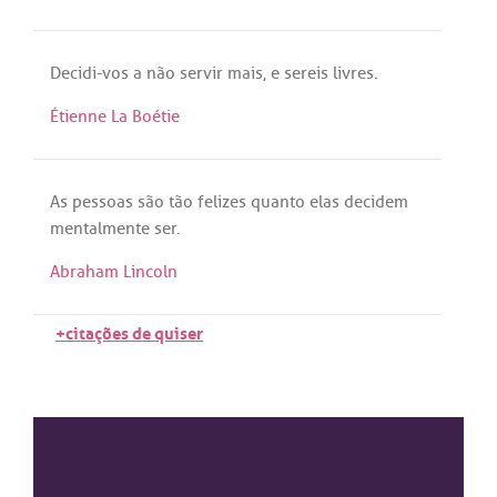
Decidi
-
vos
a
não
servir
mais
, e
sereis
livres
.
Étienne La Boétie
As
pessoas
são
tão
felizes
quanto
elas
decidem
mentalmente
ser
.
Abraham Lincoln
+citações de quiser