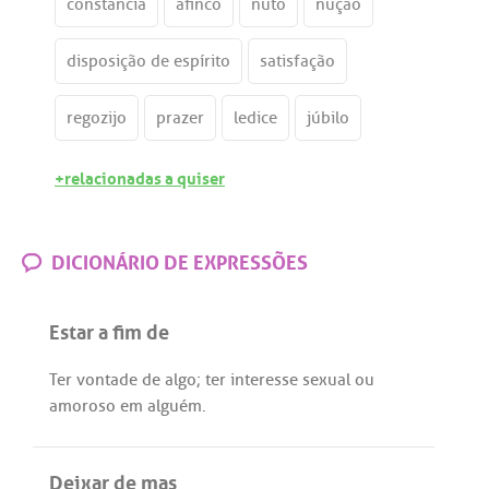
constância
afinco
nuto
nução
disposição de espírito
satisfação
regozijo
prazer
ledice
júbilo
+relacionadas a quiser
DICIONÁRIO DE EXPRESSÕES
Estar a fim de
Ter
vontade
de
algo
;
ter
interesse
sexual
ou
amoroso
em
alguém
.
Deixar de mas