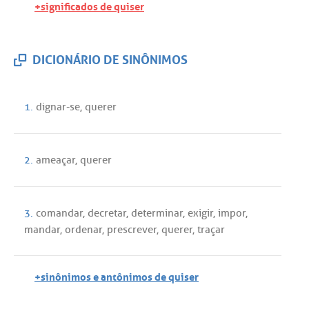
+significados de quiser
DICIONÁRIO DE SINÔNIMOS
1.
dignar
-
se
,
querer
2.
ameaçar
,
querer
3.
comandar
,
decretar
,
determinar
,
exigir
,
impor
,
mandar
,
ordenar
,
prescrever
,
querer
,
traçar
+sinônimos e antônimos de quiser