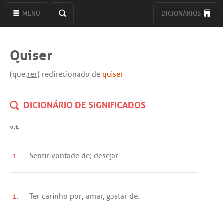
MENU
DICIONÁRIOS
Quiser
(que.
rer
) redirecionado de
quiser
DICIONÁRIO DE SIGNIFICADOS
v.t.
1.
Sentir
vontade
de
;
desejar
.
1.
Ter
carinho
por
;
amar
,
gostar
de
.