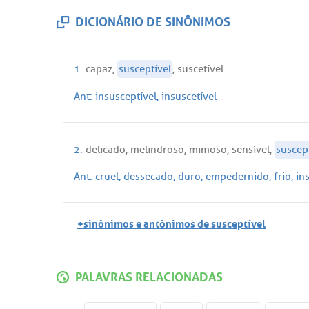
DICIONÁRIO DE SINÔNIMOS
1.
capaz
,
susceptível
,
suscetível
Ant:
insusceptível
,
insuscetível
2.
delicado
,
melindroso
,
mimoso
,
sensível
,
suscep
Ant:
cruel
,
dessecado
,
duro
,
empedernido
,
frio
,
in
+sinônimos e antônimos de susceptível
PALAVRAS RELACIONADAS