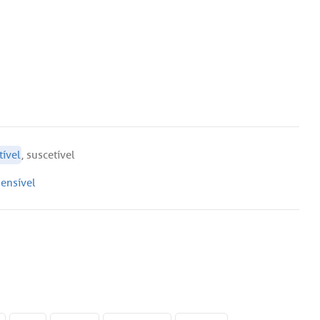
tível
,
suscetível
sensível