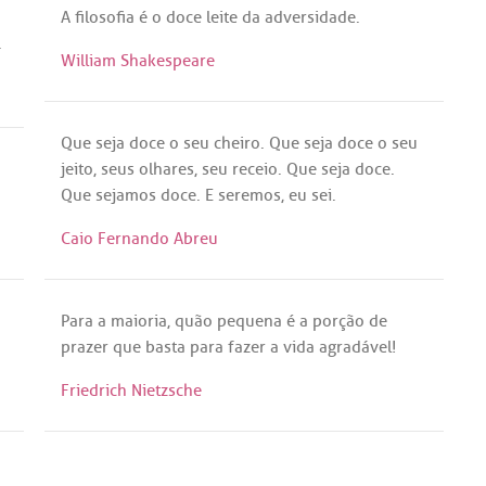
A
filosofia
é
o
doce
leite
da
adversidade
.
.
William Shakespeare
Que
seja
doce
o
seu
cheiro
.
Que
seja
doce
o
seu
jeito
,
seus
olhares
,
seu
receio
.
Que
seja
doce
.
Que
sejamos
doce
. E
seremos
,
eu
sei
.
Caio Fernando Abreu
Para
a
maioria
,
quão
pequena
é
a
porção
de
prazer
que
basta
para
fazer
a
vida
agradável
!
Friedrich Nietzsche