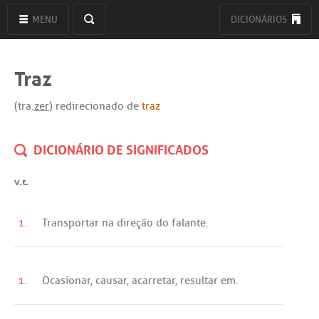
MENU
DICIONÁRIOS
Traz
(tra.
zer
) redirecionado de
traz
DICIONÁRIO DE SIGNIFICADOS
v.t.
1.
Transportar
na
direção
do
falante
.
1.
Ocasionar
,
causar
,
acarretar
,
resultar
em
.