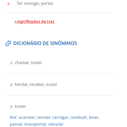
2.
Ter
consigo
;
portar
.
+significados de traz
DICIONÁRIO DE SINÔNIMOS
1.
chamar
,
trazer
2.
herdar
,
receber
,
trazer
3.
trazer
Ant:
acarrear
,
carrear
,
carregar
,
conduzir
,
levar
,
passar
,
transportar
,
veicular