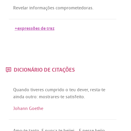
Revelar
informações
comprometedoras
.
+expressões de traz
DICIONÁRIO DE CITAÇÕES
Quando
tiveres
cumprido
o
teu
dever
,
resta
-
te
ainda
outro
:
mostrares
-
te
satisfeito
.
Johann Goethe
Amo
-
te
tanto
. E
nunca
te
beijei
... E
nesse
beijo
,