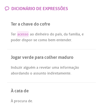
DICIONÁRIO DE EXPRESSÕES
Ter a chave do cofre
Ter
acesso
ao
dinheiro
do
país
,
da
família
, e
poder
dispor
-
se
como
bem
entender
.
Jogar verde para colher maduro
Induzir
alguém
a
revelar
uma
informação
abordando
o
assunto
indiretamente
.
À cata de
À
procura
de
.