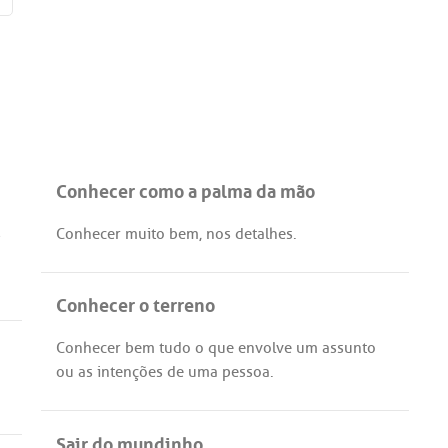
Conhecer como a palma da mão
s
Conhecer
muito
bem
,
nos
detalhes
.
Conhecer o terreno
Conhecer
bem
tudo
o
que
envolve
um
assunto
ou
as
intenções
de
uma
pessoa
.
Sair do mundinho