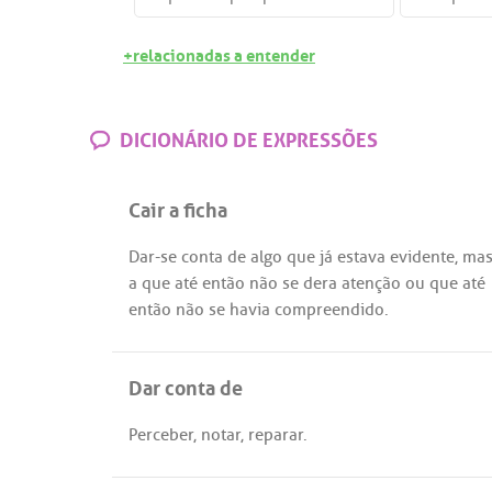
+relacionadas a entender
DICIONÁRIO DE EXPRESSÕES
Cair a ficha
Dar
-
se
conta
de
algo
que
já
estava
evidente
,
ma
a
que
até
então
não
se
dera
atenção
ou
que
até
então
não
se
havia
compreendido
.
Dar conta de
Perceber
,
notar
,
reparar
.