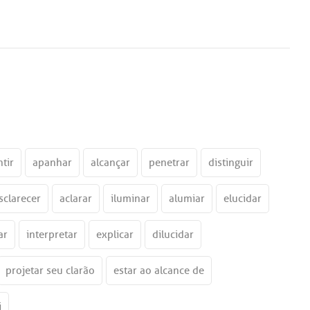
ntir
apanhar
alcançar
penetrar
distinguir
sclarecer
aclarar
iluminar
alumiar
elucidar
ar
interpretar
explicar
dilucidar
projetar seu clarão
estar ao alcance de
i