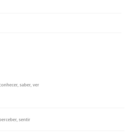
conhecer
,
saber
,
ver
perceber
,
sentir