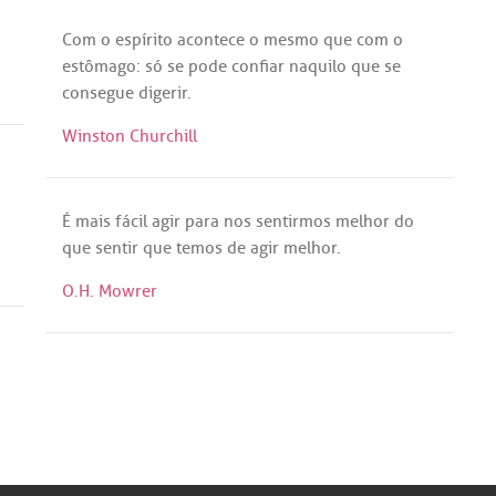
Com
o
espírito
acontece
o
mesmo
que
com
o
estômago
:
só
se
pode
confiar
naquilo
que
se
consegue
digerir
.
Winston Churchill
É
mais
fácil
agir
para
nos
sentirmos
melhor
do
que
sentir
que
temos
de
agir
melhor
.
O.H. Mowrer