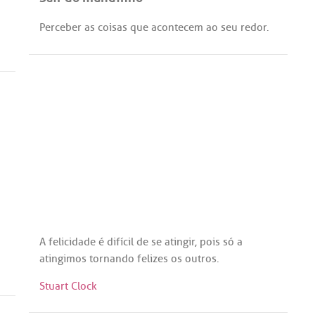
Perceber
as
coisas
que
acontecem
ao
seu
redor
.
A
felicidade
é
difícil
de
se
atingir
,
pois
só
a
atingimos
tornando
felizes
os
outros
.
Stuart Clock