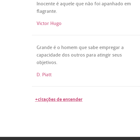
Inocente
é
aquele
que
não
foi
apanhado
em
flagrante
.
Victor Hugo
Grande
é
o
homem
que
sabe
empregar
a
capacidade
dos
outros
para
atingir
seus
objetivos
.
D. Piatt
+citações de entender