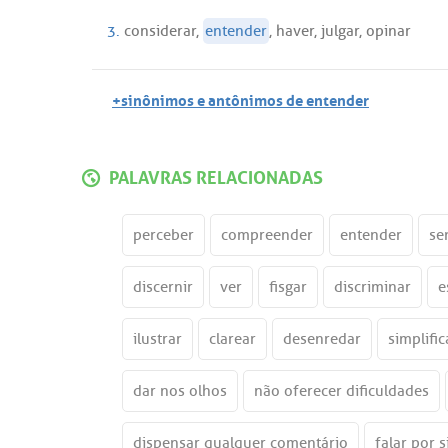
3.
considerar
,
entender
,
haver
,
julgar
,
opinar
+sinônimos e antônimos de entender
PALAVRAS RELACIONADAS
perceber
compreender
entender
se
discernir
ver
fisgar
discriminar
e
ilustrar
clarear
desenredar
simplific
dar nos olhos
não oferecer dificuldades
dispensar qualquer comentário
falar por s