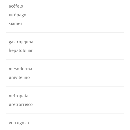
acéfalo
xifópago
siamês
gastrojejunal
hepatobiliar
mesoderma
univitelino
nefropata
uretrorreico
verrugoso