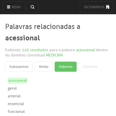
MENU
DICIONÁRIOS
Palavras relacionadas a
acessional
Exibindo
326 resultados
para a palavra
acessional
dentro
do domínio conceitual
MEDICINA
Substantivo
Verbo
Adjetivo
Advérbio
acessional
geral
arterial
essencial
funcional