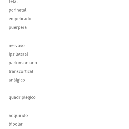
fetal
perinatal
empelicado
puérpera
nervoso
ipsilateral
parkinsoniano
transcortical
análgico
quadriplégico
adquirido
bipolar