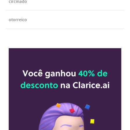
circinado
otorreico