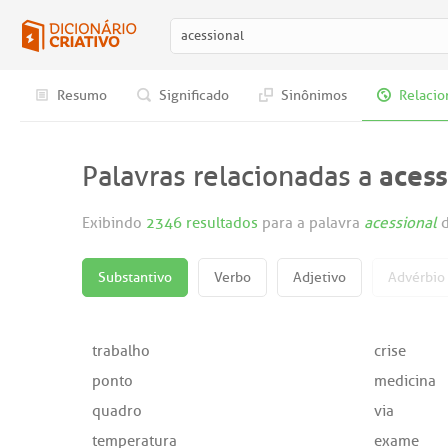
Resumo
Significado
Sinônimos
Relacio
acess
Palavras relacionadas a
Exibindo
2346 resultados
para a palavra
acessional
d
Substantivo
Verbo
Adjetivo
Advérbio
trabalho
crise
ponto
medicina
quadro
via
temperatura
exame