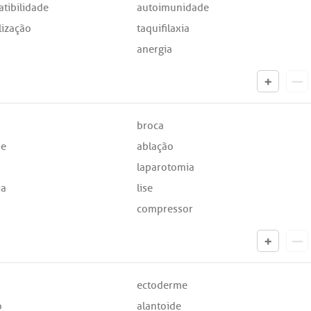
tibilidade
autoimunidade
lização
taquifilaxia
anergia
broca
se
ablação
laparotomia
ia
lise
compressor
ectoderme
o
alantoide