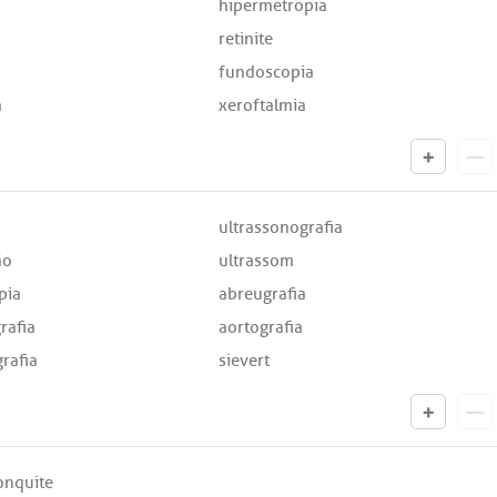
hipermetropia
retinite
fundoscopia
a
xeroftalmia
a
ultrassonografia
ão
ultrassom
pia
abreugrafia
rafia
aortografia
rafia
sievert
onquite