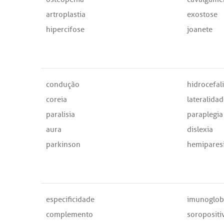
artroplastia
exostose
hipercifose
joanete
condução
hidrocefal
coreia
lateralidad
paralisia
paraplegia
aura
dislexia
parkinson
hemipares
especificidade
imunoglob
complemento
soropositi