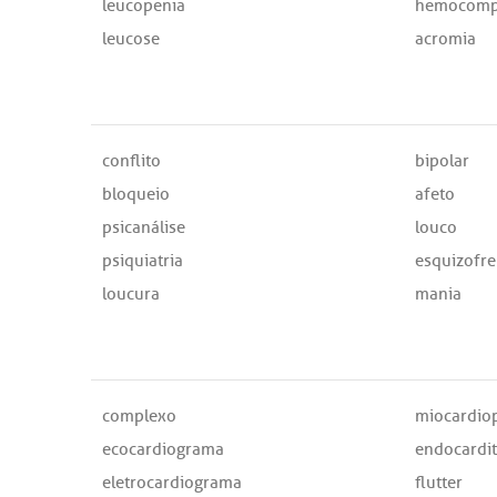
leucopenia
hemocomp
leucose
acromia
conflito
bipolar
bloqueio
afeto
psicanálise
louco
psiquiatria
esquizofre
loucura
mania
complexo
miocardiop
ecocardiograma
endocardi
eletrocardiograma
flutter