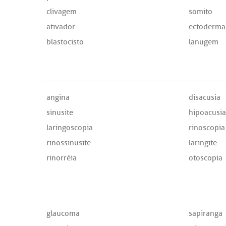
clivagem
somito
ativador
ectoderma
blastocisto
lanugem
angina
disacusia
sinusite
hipoacusia
laringoscopia
rinoscopia
rinossinusite
laringite
rinorréia
otoscopia
glaucoma
sapiranga