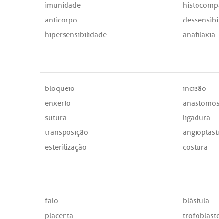
imunidade
histocompa
anticorpo
dessensibi
hipersensibilidade
anafilaxia
bloqueio
incisão
enxerto
anastomo
sutura
ligadura
transposição
angioplast
esterilização
costura
falo
blástula
placenta
trofoblast