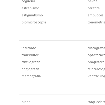
cegueira
névoa
estrabismo
ceratite
astigmatismo
ambliopia
biomicroscopia
tonometri
infiltrado
discografi
transdutor
opacificaç
cintilografia
braquitera
angiografia
telerradiog
mamografia
ventriculog
piada
traqueobr