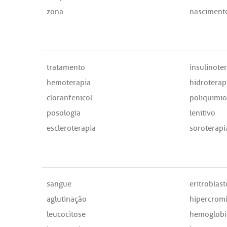
zona
nasciment
tratamento
insulinote
hemoterapia
hidroterap
cloranfenicol
poliquimio
posologia
lenitivo
escleroterapia
soroterapi
sangue
eritroblas
aglutinação
hipercrom
leucocitose
hemoglobi