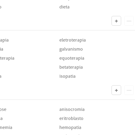
o
dieta
rapia
eletroterapia
ia
galvanismo
terapia
equoterapia
betaterapia
a
isopatia
tose
anisocromia
ia
eritroblasto
nemia
hemopatia