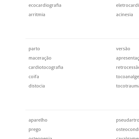
ecocardiografia
eletrocard
arritmia
acinesia
parto
versão
maceração
apresenta
cardiotocografia
retrocessã
coifa
tocoanalge
distocia
tocotraum
aparelho
pseudartr
prego
osteocondr
osteopenia
cavalgame