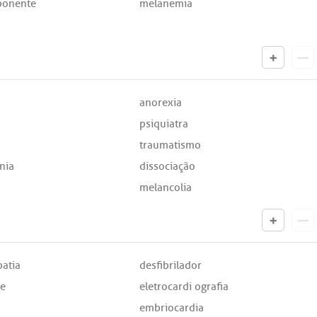
onente
melanemia
anorexia
psiquiatra
traumatismo
nia
dissociação
melancolia
atia
desfibrilador
te
eletrocardi ografia
embriocardia