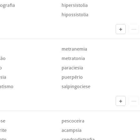
iografia
hipersistolia
hipossistolia
metranemia
ção
metratonia
o
paraciesia
sia
puerpério
atismo
salpingociese
ose
pescoceira
ite
acampsia
nto
condrodistrofia