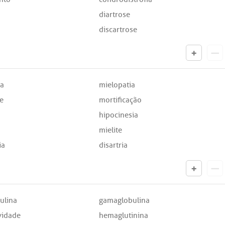
diartrose
discartrose
ia
mielopatia
e
mortificação
hipocinesia
mielite
ia
disartria
ulina
gamaglobulina
vidade
hemaglutinina