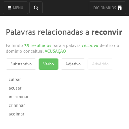
MENU
DICIONÁRIOS
reconvir
Palavras relacionadas a
Exibindo
39 resultados
para a palavra
reconvir
dentro do
domínio conceitual
ACUSAÇÃO
Substantivo
Verbo
Adjetivo
Advérbio
culpar
acusar
incriminar
criminar
acoimar