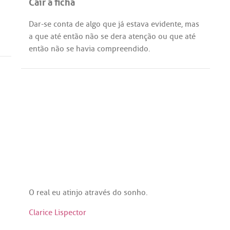
Cair a ficha
Dar
-
se
conta
de
algo
que
já
estava
evidente
,
mas
a
que
até
então
não
se
dera
atenção
ou
que
até
então
não
se
havia
compreendido
.
O
real
eu
atinjo
através
do
sonho
.
Clarice Lispector