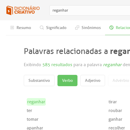
Resumo
Significado
Sinônimos
Relacio
rega
Palavras relacionadas a
Exibindo
585 resultados
para a palavra
reganhar
den
Substantivo
Verbo
Adjetivo
Advérbio
reganhar
tirar
ter
roubar
tomar
ganhar
apanhar
recolher