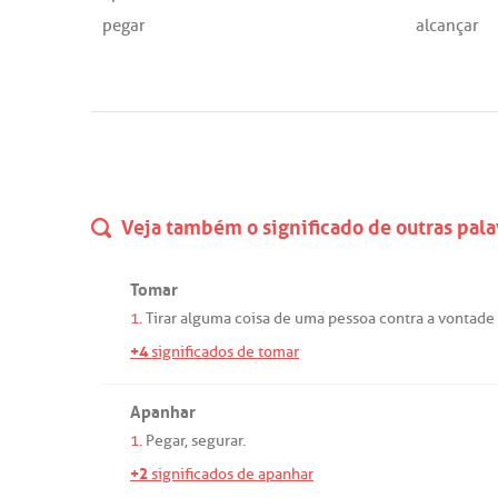
pegar
alcançar
Veja também o significado de outras pala
Tomar
1.
Tirar
alguma
coisa
de
uma
pessoa
contra
a
vontade
+4
significados de tomar
Apanhar
1.
Pegar
,
segurar
.
+2
significados de apanhar