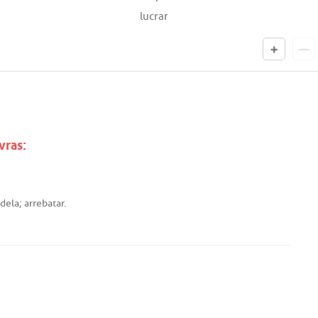
lucrar
vras:
dela
;
arrebatar
.