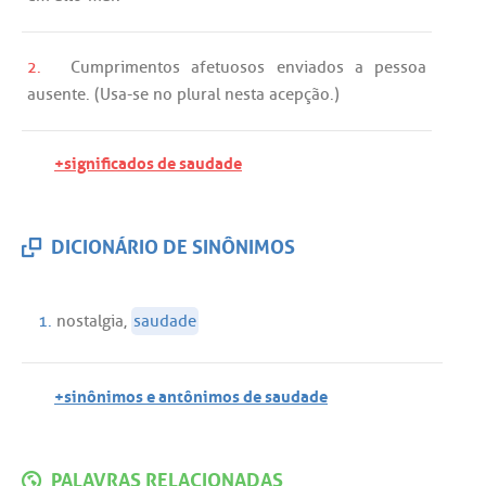
2.
Cumprimentos
afetuosos
enviados
a
pessoa
ausente
. (
Usa
-
se
no
plural
nesta
acepção
.)
+significados de saudade
DICIONÁRIO DE SINÔNIMOS
1.
nostalgia
,
saudade
+sinônimos e antônimos de saudade
PALAVRAS RELACIONADAS