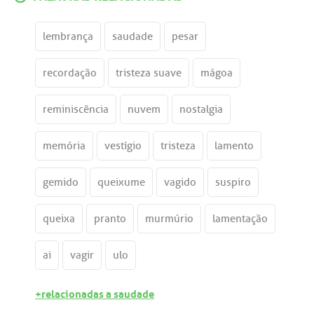
lembrança
saudade
pesar
recordação
tristeza suave
mágoa
reminiscência
nuvem
nostalgia
memória
vestígio
tristeza
lamento
gemido
queixume
vagido
suspiro
queixa
pranto
murmúrio
lamentação
ai
vagir
ulo
+relacionadas a saudade