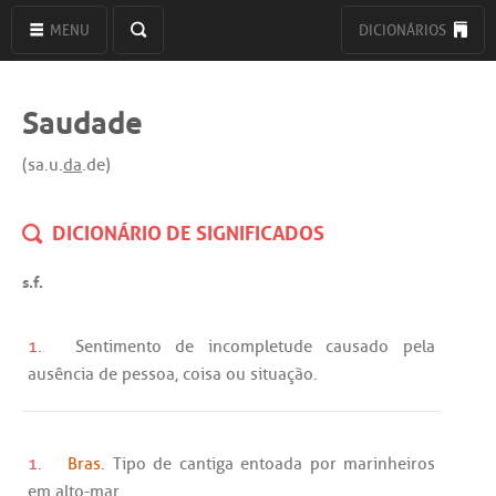
MENU
DICIONÁRIOS
Saudade
(sa.u.
da
.de)
DICIONÁRIO DE SIGNIFICADOS
s.f.
1.
Sentimento
de
incompletude
causado
pela
ausência
de
pessoa
, coisa
ou
situação
.
1.
Bras.
Tipo
de
cantiga
entoada
por
marinheiros
em
alto
-
mar
.