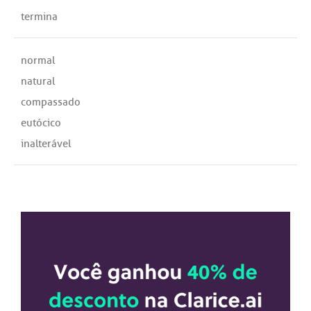
termina
normal
natural
compassado
eutócico
inalterável