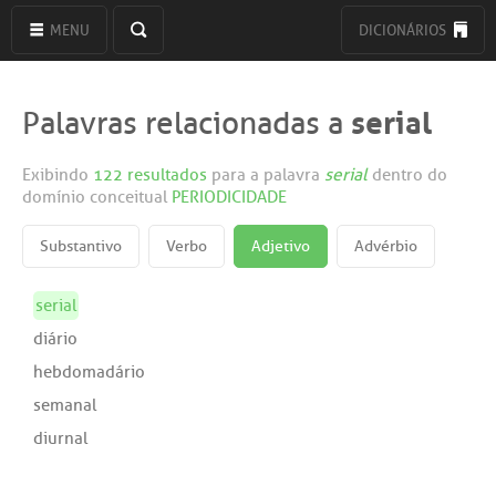
MENU
DICIONÁRIOS
serial
Palavras relacionadas a
Exibindo
122 resultados
para a palavra
serial
dentro do
domínio conceitual
PERIODICIDADE
Substantivo
Verbo
Adjetivo
Advérbio
serial
diário
hebdomadário
semanal
diurnal