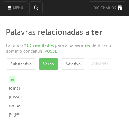
MENU
DICIONÁRIOS
ter
Palavras relacionadas a
Exibindo
262 resultados
para a palavra
ter
dentro do
domínio conceitual
POSSE
Substantivo
Verbo
Adjetivo
Advérbio
ter
tomar
possuir
roubar
pegar