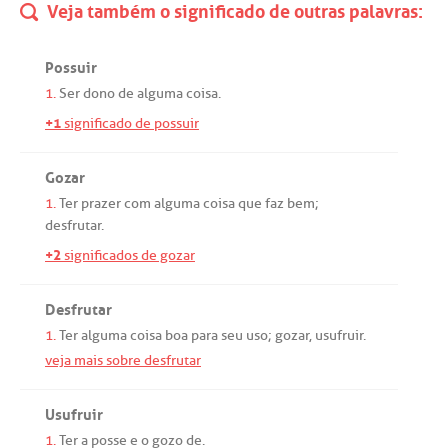
Veja também o significado de outras palavras:
Possuir
1.
Ser
dono
de
alguma
coisa.
+1
significado de possuir
Gozar
1.
Ter
prazer
com
alguma
coisa
que
faz
bem
;
desfrutar
.
+2
significados de gozar
Desfrutar
1.
Ter
alguma
coisa
boa
para
seu
uso
;
gozar
,
usufruir
.
veja mais sobre desfrutar
Usufruir
1.
Ter
a
posse
e o
gozo
de
.