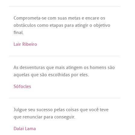
Comprometa
-
se
com
suas
metas
e
encare
os
obstáculos
como
etapas
para
atingir
o
objetivo
final
.
Lair Ribeiro
As
desventuras
que
mais
atingem
os
homens
são
aquelas
que
são
escolhidas
por
eles
.
Sófocles
Julgue
seu
sucesso
pelas
coisas
que
você
teve
que
renunciar
para
conseguir
.
Dalai Lama