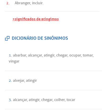
2.
Abranger
,
incluir
.
+significados de atingimos
DICIONÁRIO DE SINÔNIMOS
1.
abarbar
,
alcançar
,
atingir
,
chegar
,
ocupar
,
tomar
,
vingar
2.
alvejar
,
atingir
3.
alcançar
,
atingir
,
chegar
,
colher
,
tocar