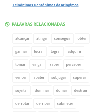
+sinônimos e antônimos de atingimos
PALAVRAS RELACIONADAS
alcançar
atingir
conseguir
obter
ganhar
lucrar
lograr
adquirir
tomar
vingar
saber
perceber
vencer
abater
subjugar
superar
sujeitar
dominar
domar
destruir
derrotar
derribar
submeter