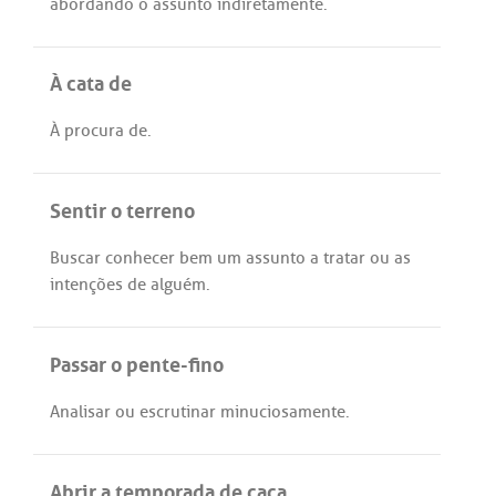
abordando
o
assunto
indiretamente
.
À cata de
À
procura
de
.
Sentir o terreno
Buscar
conhecer
bem
um
assunto
a
tratar
ou
as
intenções
de
alguém
.
Passar o pente-fino
Analisar
ou
escrutinar
minuciosamente
.
Abrir a temporada de caça