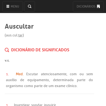
MENU
DICIONÁRIOS
Auscultar
(aus.cul.
tar
)
DICIONÁRIO DE SIGNIFICADOS
v.t.
1.
Med.
Escutar
atenciosamente
,
com
ou
sem
auxílio
de
equipamento
,
determinada
parte
do
organismo
como
parte
de
um
exame
clínico
.
1.
Investigar
,
sondar
,
inquirir
.