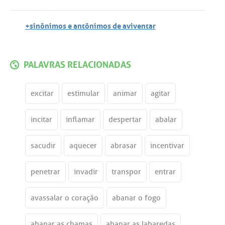
+sinônimos e antônimos de aviventar
PALAVRAS RELACIONADAS
excitar
estimular
animar
agitar
incitar
inflamar
despertar
abalar
sacudir
aquecer
abrasar
incentivar
penetrar
invadir
transpor
entrar
avassalar o coração
abanar o fogo
abanar as chamas
abanar as labaredas