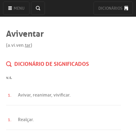
MENU
DICIONÁRIOS
Aviventar
(a.vi.ven.
tar
)
DICIONÁRIO DE SIGNIFICADOS
v.t.
1.
Avivar
,
reanimar
,
vivificar
.
1.
Realçar
.