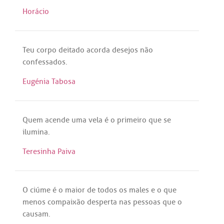
Horácio
Teu
corpo
deitado
acorda
desejos
não
confessados
.
Eugénia Tabosa
Quem
acende
uma
vela
é
o
primeiro
que
se
ilumina
.
Teresinha Paiva
O
ciúme
é
o
maior
de
todos
os
males
e o
que
menos
compaixão
desperta
nas
pessoas
que
o
causam
.