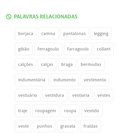
PALAVRAS RELACIONADAS
borjaca
camisa
pantalonas
legging
gibão
ferragoulo
farragoulo
collant
calções
calças
braga
bermudas
indumentária
indumento
vestimenta
vestuário
vestidura
vestiaria
vestes
traje
roupagem
roupa
vestido
veste
punhos
gravata
fraldas