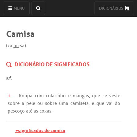
MENU
DICIONÁRIOS
Camisa
(ca.
mi
.sa)
DICIONÁRIO DE SIGNIFICADOS
s.f.
1.
Roupa
com
colarinho
e
mangas
,
que
se
veste
sobre
a
pele
ou
sobre
uma
camiseta
, e
que
vai
do
pescoço
até
as
coxas
.
+significados de camisa