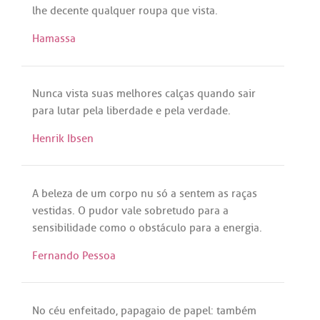
lhe
decente
qualquer
roupa
que
vista
.
Hamassa
Nunca
vista
suas
melhores
calças
quando
sair
para
lutar
pela
liberdade
e
pela
verdade
.
Henrik Ibsen
A
beleza
de
um
corpo
nu
só
a
sentem
as
raças
vestidas
. O
pudor
vale
sobretudo
para
a
sensibilidade
como
o
obstáculo
para
a
energia
.
Fernando Pessoa
No
céu
enfeitado
,
papagaio
de
papel
: também