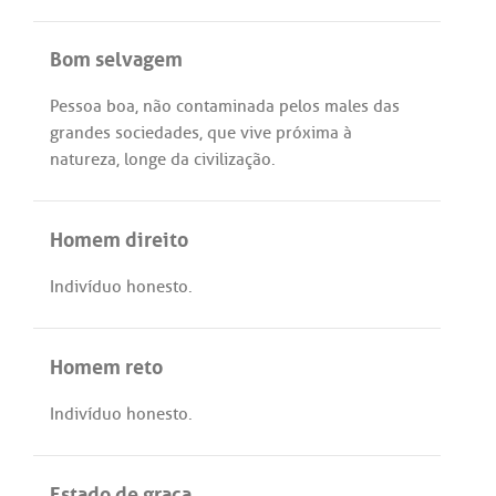
Bom selvagem
Pessoa
boa
,
não
contaminada
pelos
males
das
grandes
sociedades
,
que
vive
próxima
à
natureza
,
longe
da
civilização
.
Homem direito
Indivíduo
honesto
.
Homem reto
Indivíduo
honesto
.
Estado de graça