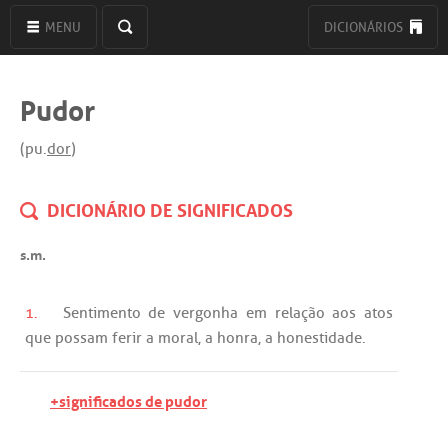
MENU
DICIONÁRIOS
Pudor
(pu.
dor
)
DICIONÁRIO DE SIGNIFICADOS
s.m.
1.
Sentimento
de
vergonha
em
relação
aos
atos
que
possam
ferir
a
moral
,
a
honra
,
a
honestidade
.
+significados de pudor