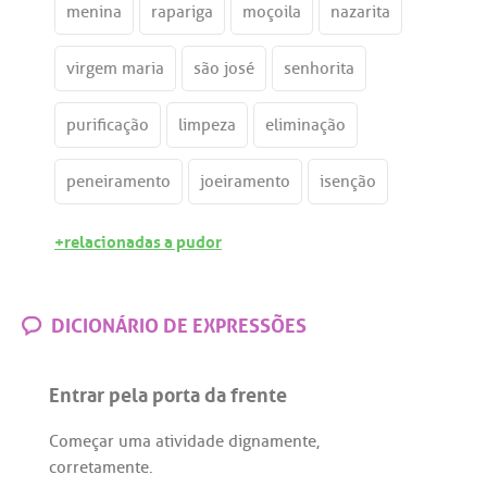
menina
rapariga
moçoila
nazarita
virgem maria
são josé
senhorita
purificação
limpeza
eliminação
peneiramento
joeiramento
isenção
+relacionadas a pudor
DICIONÁRIO DE EXPRESSÕES
Entrar pela porta da frente
Começar
uma
atividade
dignamente
,
corretamente
.