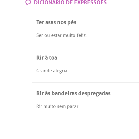
DICIONÁRIO DE EXPRESSÕES
Ter asas nos pés
Ser
ou
estar
muito
feliz
.
Rir à toa
Grande
alegria
.
Rir às bandeiras despregadas
Rir
muito
sem
parar
.