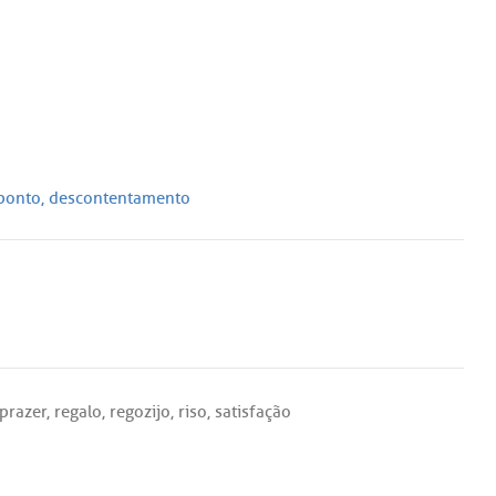
ponto
,
descontentamento
prazer
,
regalo
,
regozijo
,
riso
,
satisfação