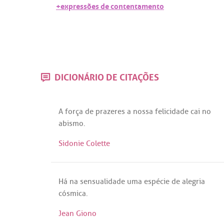
+expressões de contentamento
DICIONÁRIO DE CITAÇÕES
A
força
de
prazeres
a
nossa
felicidade
cai
no
abismo
.
Sidonie Colette
Há
na
sensualidade
uma
espécie
de
alegria
cósmica
.
Jean Giono