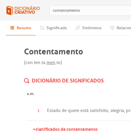
Resumo
Significado
Sinônimos
Relacio
Contentamento
(con.ten.ta.
men
.to)
DICIONÁRIO DE SIGNIFICADOS
s.m.
1.
Estado
de
quem
está
satisfeito
;
alegria
,
pr
+significados de contentamento