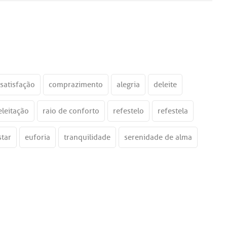
satisfação
comprazimento
alegria
deleite
eleitação
raio de conforto
refestelo
refestela
tar
euforia
tranquilidade
serenidade de alma