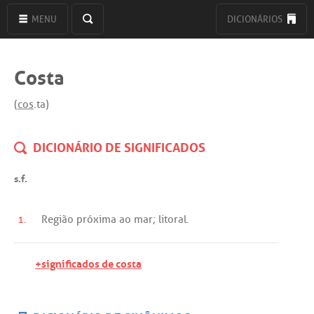
MENU
DICIONÁRIOS
Costa
(
cos
.ta)
DICIONÁRIO DE SIGNIFICADOS
s.f.
1.
Região
próxima
ao
mar
;
litoral
.
+significados de costa