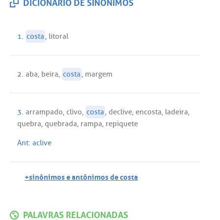
DICIONÁRIO DE SINÔNIMOS
1.
costa
,
litoral
2.
aba
,
beira
,
costa
,
margem
3.
arrampado
,
clivo
,
costa
,
declive
,
encosta
,
ladeira
,
quebra
,
quebrada
,
rampa
,
repiquete
Ant:
aclive
+sinônimos e antônimos de costa
PALAVRAS RELACIONADAS