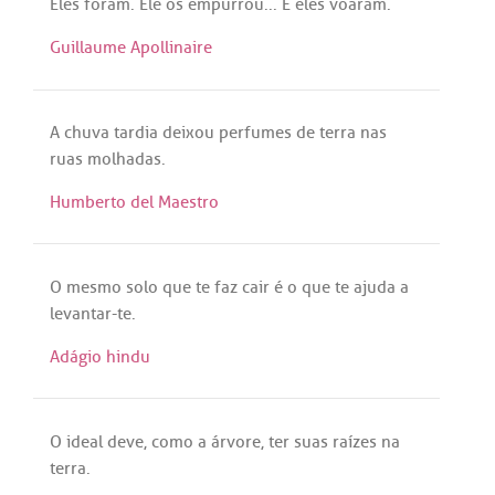
Eles
foram
.
Ele
os
empurrou
... E
eles
voaram
.
Guillaume Apollinaire
A
chuva
tardia
deixou
perfumes
de
terra
nas
ruas
molhadas
.
Humberto del Maestro
O
mesmo
solo
que
te
faz
cair
é
o
que
te
ajuda
a
levantar
-
te
.
Adágio hindu
O
ideal
deve
,
como
a
árvore
,
ter
suas
raízes
na
terra
.