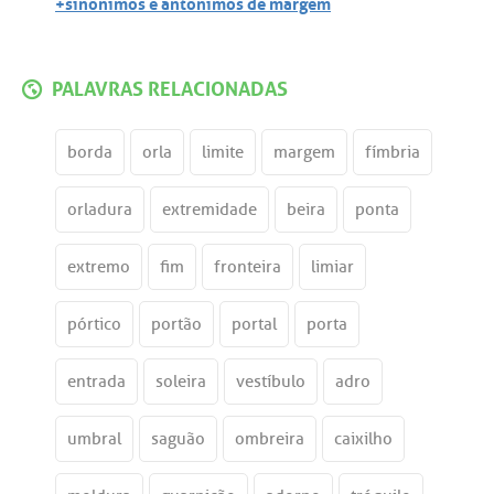
+sinônimos e antônimos de margem
PALAVRAS RELACIONADAS
borda
orla
limite
margem
fímbria
orladura
extremidade
beira
ponta
extremo
fim
fronteira
limiar
pórtico
portão
portal
porta
entrada
soleira
vestíbulo
adro
umbral
saguão
ombreira
caixilho