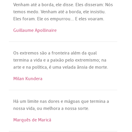
Venham
até
a
borda
,
ele
disse
.
Eles
disseram
:
Nós
temos
medo
.
Venham
até
a
borda
,
ele
insistiu
.
Eles
foram
.
Ele
os
empurrou
... E
eles
voaram
.
Guillaume Apollinaire
Os
extremos
são
a
fronteira
além
da
qual
termina
a
vida
e
a
paixão
pelo
extremismo
;
na
arte
e
na
política
,
é
uma
velada
ânsia
de
morte
.
Milan Kundera
Há
um
limite
nas
dores
e
mágoas
que
termina
a
nossa
vida
,
ou
melhora
a
nossa
sorte
.
Marquês de Maricá