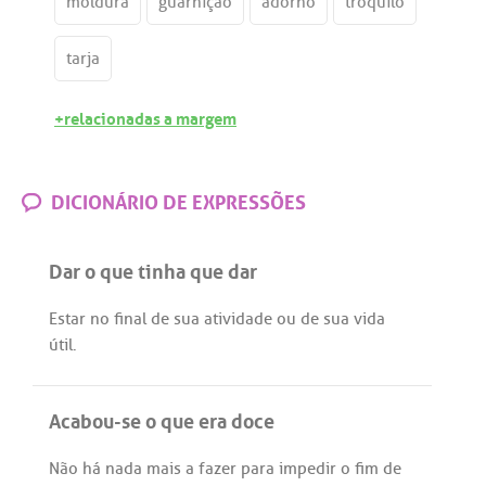
moldura
guarnição
adorno
tróquilo
tarja
+relacionadas a margem
DICIONÁRIO DE EXPRESSÕES
Dar o que tinha que dar
Estar
no
final
de
sua
atividade
ou
de
sua
vida
útil
.
Acabou-se o que era doce
Não
há
nada
mais
a
fazer
para
impedir
o
fim
de