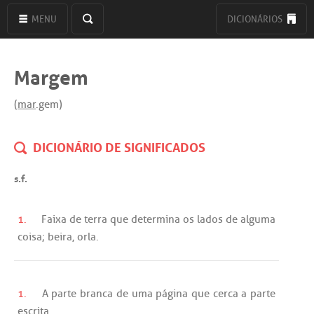
MENU
DICIONÁRIOS
Margem
(
mar
.gem)
DICIONÁRIO DE SIGNIFICADOS
s.f.
1.
Faixa
de
terra
que
determina
os
lados
de
alguma
coisa;
beira
,
orla
.
1.
A
parte
branca
de
uma
página
que
cerca
a
parte
escrita
.