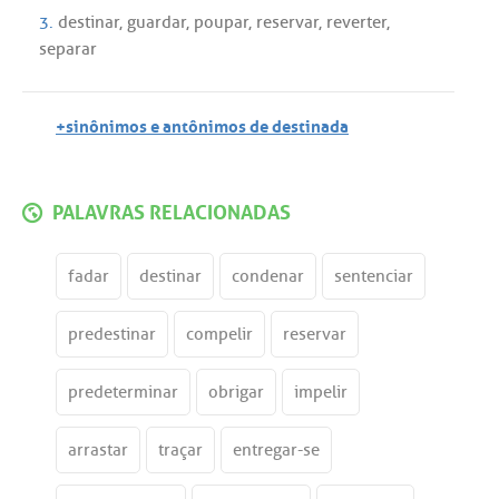
3.
destinar
,
guardar
,
poupar
,
reservar
,
reverter
,
separar
+sinônimos e antônimos de destinada
PALAVRAS RELACIONADAS
fadar
destinar
condenar
sentenciar
predestinar
compelir
reservar
predeterminar
obrigar
impelir
arrastar
traçar
entregar-se