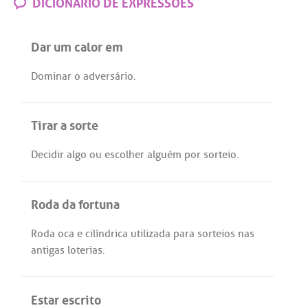
DICIONÁRIO DE EXPRESSÕES
Dar um calor em
Dominar
o
adversário
.
Tirar a sorte
Decidir
algo
ou
escolher
alguém
por
sorteio
.
Roda da fortuna
Roda
oca
e
cilíndrica
utilizada
para
sorteios
nas
antigas
loterias
.
Estar escrito