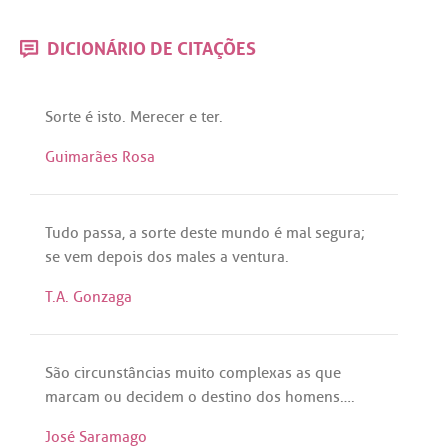
DICIONÁRIO DE CITAÇÕES
Sorte
é
isto
.
Merecer
e
ter
.
Guimarães Rosa
Tudo
passa
,
a
sorte
deste
mundo
é
mal
segura
;
se
vem
depois
dos
males
a
ventura
.
T.A. Gonzaga
São
circunstâncias
muito
complexas
as
que
marcam
ou
decidem
o
destino
dos
homens
….
José Saramago