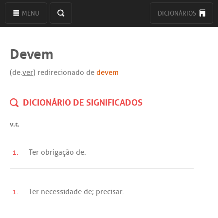
MENU
DICIONÁRIOS
Devem
(de.
ver
) redirecionado de
devem
DICIONÁRIO DE SIGNIFICADOS
v.t.
1.
Ter
obrigação
de
.
1.
Ter
necessidade
de
;
precisar
.