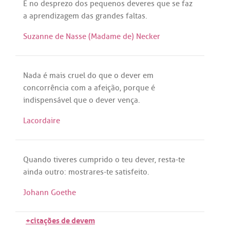
É
no
desprezo
dos
pequenos
deveres
que
se
faz
a
aprendizagem
das
grandes
faltas
.
Suzanne de Nasse (Madame de) Necker
Nada
é
mais
cruel
do
que
o
dever
em
concorrência
com
a
afeição
,
porque
é
indispensável
que
o
dever
vença
.
Lacordaire
Quando
tiveres
cumprido
o
teu
dever
,
resta
-
te
ainda
outro
:
mostrares
-
te
satisfeito
.
Johann Goethe
+citações de devem