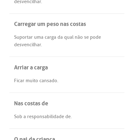
desvencilhar
.
Carregar um peso nas costas
Suportar
uma
carga
da
qual
não
se
pode
desvencilhar
.
Arriar a carga
Ficar
muito
cansado
.
Nas costas de
Sob
a
responsabilidade
de
.
O pai da criança