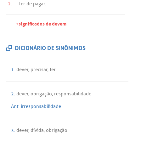
2.
Ter
de
pagar
.
+significados de devem
DICIONÁRIO DE SINÔNIMOS
1.
dever
,
precisar
,
ter
2.
dever
,
obrigação
,
responsabilidade
Ant:
irresponsabilidade
3.
dever
,
dívida
,
obrigação