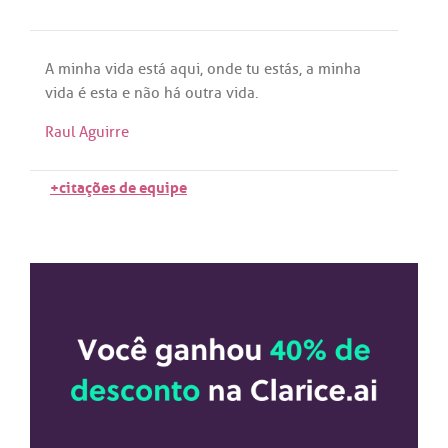
A
minha
vida
está
aqui
,
onde
tu
estás
,
a
minha
vida
é
esta
e
não
há
outra
vida
.
Raul Aguirre
+citações de equipe