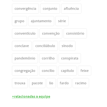
convergência
conjunto
afluência
grupo
ajuntamento
série
conventículo
convenção
consistório
conclave
conciliábulo
sínodo
pandemônio
corrilho
conspirata
congregação
concílio
capítulo
feixe
trouxa
pacote
lio
fardo
racimo
+relacionadas a equipe