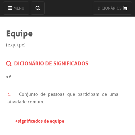
MENU
DICIONÁRIOS
Equipe
(e.
qui
.pe)
DICIONÁRIO DE SIGNIFICADOS
s.f.
1.
Conjunto
de
pessoas
que
participam
de
uma
atividade
comum
.
+significados de equipe