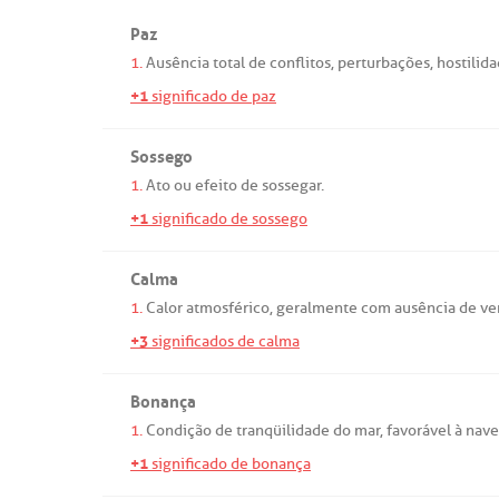
Paz
1.
Ausência
total
de
conflitos
,
perturbações
,
hostilid
+1
significado de paz
Sossego
1.
Ato
ou
efeito
de
sossegar
.
+1
significado de sossego
Calma
1.
Calor
atmosférico
,
geralmente
com
ausência
de
ve
+3
significados de calma
Bonança
1.
Condição
de
tranqüilidade
do
mar
,
favorável
à
nave
+1
significado de bonança