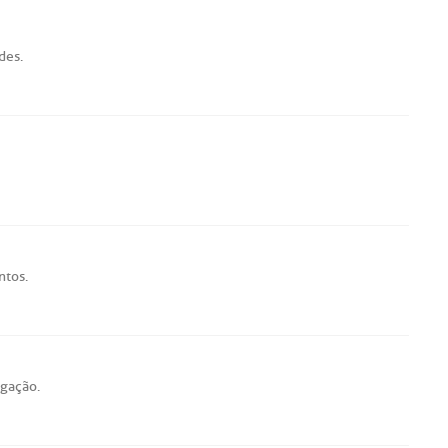
ades
.
ntos
.
gação
.