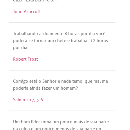
dizer
"
Está
bem
-
feito
".
John Ashcroft
Trabalhando
arduamente
8
horas
por
dia
você
poderá
se
tornar
um
chefe
e
trabalhar
12
horas
por
dia
.
Robert Frost
Comigo
está
o
Senhor
e
nada
temo
:
que
mal
me
poderia
ainda
fazer
um
homem
?
Salmo 117, 5-6
Um
bom
líder
toma
um
pouco
mais
de
sua
parte
na
culpa
e
um
pouco
menos
de
sua
parte
no