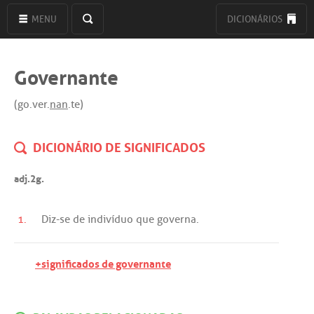
MENU
DICIONÁRIOS
Governante
(go.ver.
nan
.te)
DICIONÁRIO DE SIGNIFICADOS
adj.2g.
1.
Diz
-
se
de
indivíduo
que
governa
.
+significados de governante