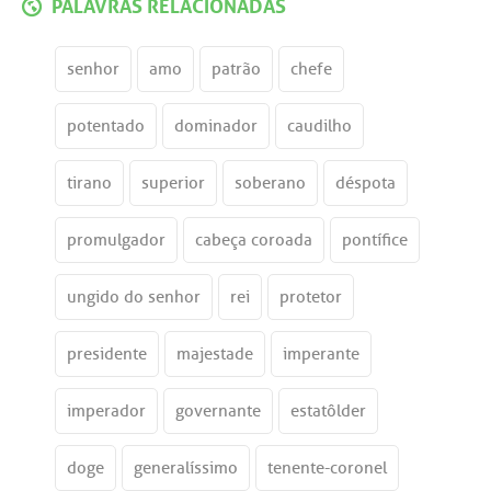
PALAVRAS RELACIONADAS
senhor
amo
patrão
chefe
potentado
dominador
caudilho
tirano
superior
soberano
déspota
promulgador
cabeça coroada
pontífice
ungido do senhor
rei
protetor
presidente
majestade
imperante
imperador
governante
estatôlder
doge
generalíssimo
tenente-coronel