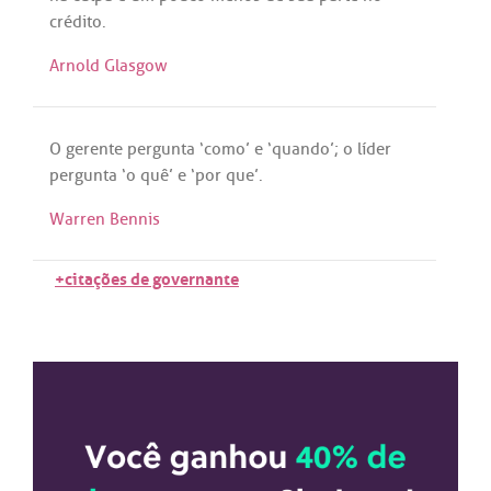
crédito
.
Arnold Glasgow
O
gerente
pergunta
‘
como
’ e ‘
quando
’; o
líder
pergunta
‘o
quê
’ e ‘
por
que
’.
Warren Bennis
+citações de governante