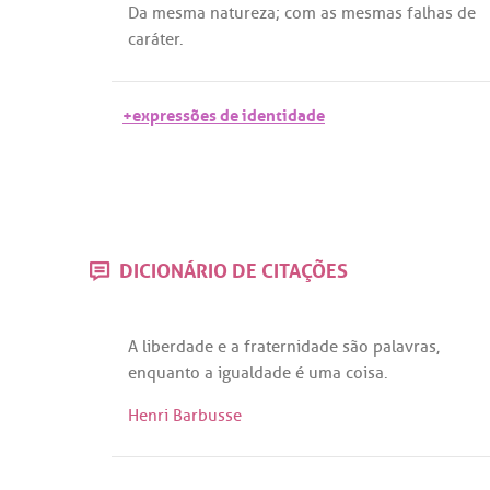
Da
mesma
natureza
;
com
as
mesmas
falhas
de
caráter
.
+expressões de identidade
DICIONÁRIO DE CITAÇÕES
A
liberdade
e
a
fraternidade
são
palavras
,
enquanto
a
igualdade
é
uma
coisa.
Henri Barbusse