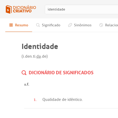
Resumo
Significado
Sinônimos
Relacio
Identidade
(i.den.ti.
da
.de)
DICIONÁRIO DE SIGNIFICADOS
s.f.
1.
Qualidade
de
idêntico
.