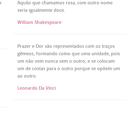
r
Aquilo
que
chamamos
rosa
,
com
outro
nome
seria
igualmente
doce
.
William Shakespeare
Prazer
e
Dor
são
representados
com
os
traços
gêmeos
,
formando
como
que
uma
unidade
,
pois
um
não
vem
nunca
sem
o
outro
; e
se
colocam
um
de
costas
para
o
outro
porque
se
opõem
um
ao
outro
.
Leonardo Da Vinci