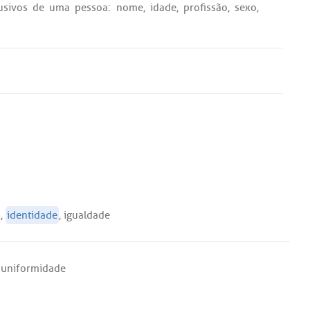
usivos
de
uma
pessoa
:
nome
,
idade
,
profissão
,
sexo
,
a
,
identidade
,
igualdade
,
uniformidade