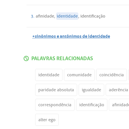
3.
afinidade
,
identidade
,
identificação
+sinônimos e antônimos de identidade
PALAVRAS RELACIONADAS
identidade
comunidade
coincidência
paridade absoluta
igualdade
aderência
correspondência
identificação
afinidad
alter ego