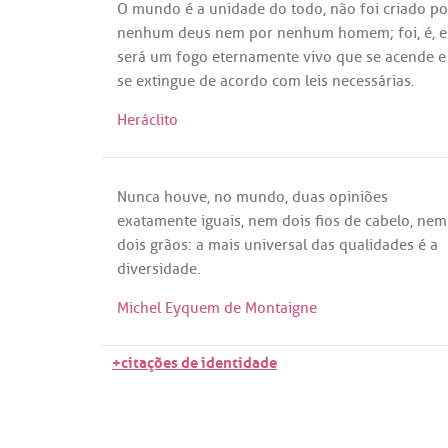
O
mundo
é
a
unidade
do
todo
,
não
foi
criado
po
nenhum
deus
nem
por
nenhum
homem
;
foi
,
é
, e
será
um
fogo
eternamente
vivo
que
se
acende
e
se
extingue
de
acordo
com
leis
necessárias
.
Heráclito
Nunca
houve
,
no
mundo
,
duas
opiniões
exatamente
iguais
,
nem
dois
fios
de
cabelo
,
nem
dois
grãos
:
a
mais
universal
das
qualidades
é
a
diversidade
.
Michel Eyquem de Montaigne
+citações de identidade