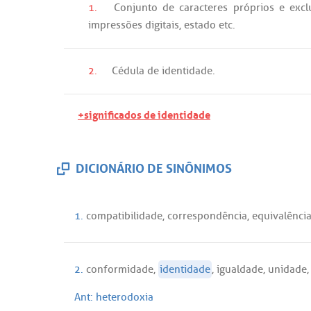
1.
Conjunto
de
caracteres
próprios
e
excl
impressões
digitais
,
estado
etc
.
2.
Cédula
de
identidade
.
+significados de identidade
DICIONÁRIO DE SINÔNIMOS
1.
compatibilidade
,
correspondência
,
equivalênci
2.
conformidade
,
identidade
,
igualdade
,
unidade
Ant:
heterodoxia