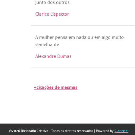
junto
dos
outros
.
Clarice Lispector
A
mulher
pensa
em
nada
ou
em
algo
muito
semelhante
.
Alexandre Dumas
+citações de mesmas
©2026 Dicionário Criativo
- Todos os direitos reservados
| Powered by
Clarice.ai