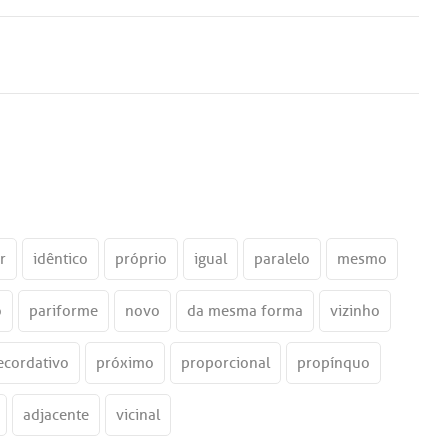
r
idêntico
próprio
igual
paralelo
mesmo
o
pariforme
novo
da mesma forma
vizinho
ecordativo
próximo
proporcional
propínquo
adjacente
vicinal