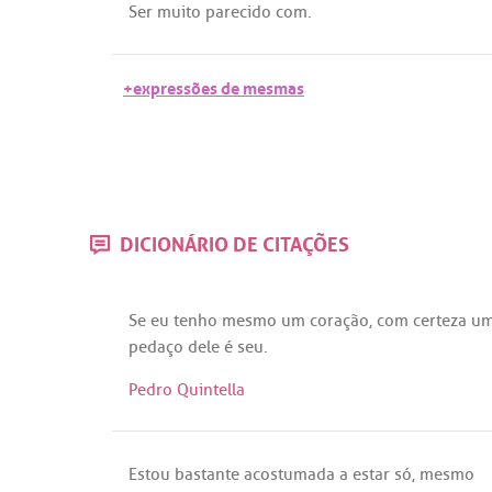
Ser
muito
parecido
com
.
+expressões de mesmas
DICIONÁRIO DE CITAÇÕES
Se
eu
tenho
mesmo
um
coração
,
com
certeza
u
pedaço
dele
é
seu
.
Pedro Quintella
Estou
bastante
acostumada
a
estar
só
,
mesmo