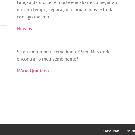
função
da
morte
.
A
morte
é
acabar
e
começar
ao
mesmo
tempo
,
separação
e
união
mais
estreita
consigo
mesmo
.
Novalis
Se
eu
amo
o
meu
semelhante
?
Sim
.
Mas
onde
encontrar
o
meu
semelhante
?
Mário Quintana
Saiba Mais
Na Mí