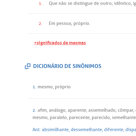
1.
Que
não
se
distingue
de
outro
;
idêntico
,
i
2.
Em
pessoa
;
próprio
.
+significados de mesmas
DICIONÁRIO DE SINÔNIMOS
1.
mesmo
,
próprio
2.
afim
,
análogo
,
aparente
,
assemelhado
,
cômpar
,
mesmo
,
paralelo
,
parecente
,
parecido
,
semelhante
Ant:
absimilhante
,
dessemelhante
,
diferente
,
díspa