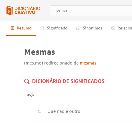
Resumo
Significado
Sinônimos
Relacio
Mesmas
(
mes
.mo) redirecionado de
mesmas
DICIONÁRIO DE SIGNIFICADOS
adj.
1.
Que
não
é
outro
.