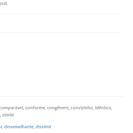
gual
.
comparável
,
conforme
,
congênere
,
convizinho
,
idêntico
,
,
símile
r
,
dissemelhante
,
dissímil