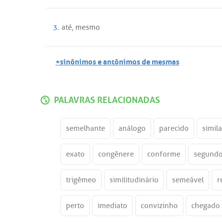
3.
até
,
mesmo
+sinônimos e antônimos de mesmas
PALAVRAS RELACIONADAS
semelhante
análogo
parecido
simila
exato
congênere
conforme
segund
trigêmeo
similitudinário
semeável
r
perto
imediato
convizinho
chegado