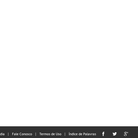
dia
Fale Conosco
Termos de Uso
Índice de Palavras